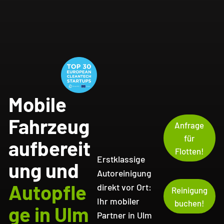
Mobile
Fahrzeug
Anfrage
für
aufbereit
Flotten!
Erstklassige
ung und
Autoreinigung
Autopfle
direkt vor Ort:
Reinigung
Ihr mobiler
buchen!
ge in Ulm
Partner in Ulm