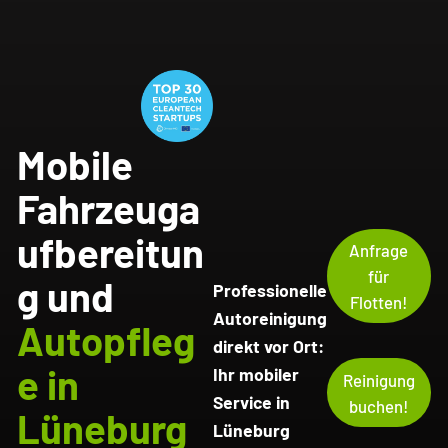
Mobile
Fahrzeuga
ufbereitun
Anfrage
für
g und
Professionelle
Flotten!
Autoreinigung
Autopfleg
direkt vor Ort:
e in
Ihr mobiler
Reinigung
Service in
buchen!
Lüneburg
Lüneburg