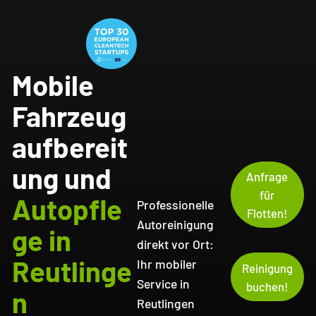
Mobile
Fahrzeug
aufbereit
ung und
Anfrage
für
Autopfle
Professionelle
Flotten!
Autoreinigung
ge in
direkt vor Ort:
Reutlinge
Ihr mobiler
Reinigung
Service in
buchen!
n
Reutlingen