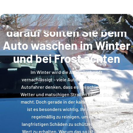
Autowäsche im Winter -
darauf sollten Sie beim
Auto waschen im Winter
und bei Frost achten
Im Winter wird die Autowäsche oft
vernachlässigt – viele Autofahrerinnen und
Autofahrer denken, dass es bei schlechtem
Wetter und matschigen Straßen keinen Sinn
macht. Doch gerade in der kalten Jahreszeit
ist es besonders wichtig, Ihr Fahrzeug
regelmäßig zu reinigen, um es vor
langfristigen Schäden zu schützen und den
Wert zu erhalten. Warum das so ist und wie