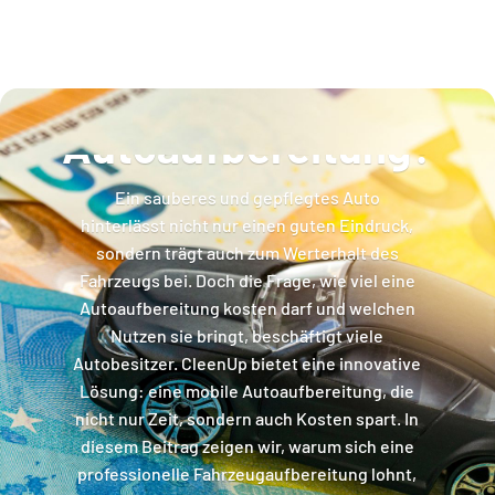
Wie viel kostet eine
Autoaufbereitung?
Ein sauberes und gepflegtes Auto
hinterlässt nicht nur einen guten Eindruck,
sondern trägt auch zum Werterhalt des
Fahrzeugs bei. Doch die Frage, wie viel eine
Autoaufbereitung kosten darf und welchen
Nutzen sie bringt, beschäftigt viele
Autobesitzer. CleenUp bietet eine innovative
Lösung: eine mobile Autoaufbereitung, die
nicht nur Zeit, sondern auch Kosten spart. In
diesem Beitrag zeigen wir, warum sich eine
professionelle Fahrzeugaufbereitung lohnt,