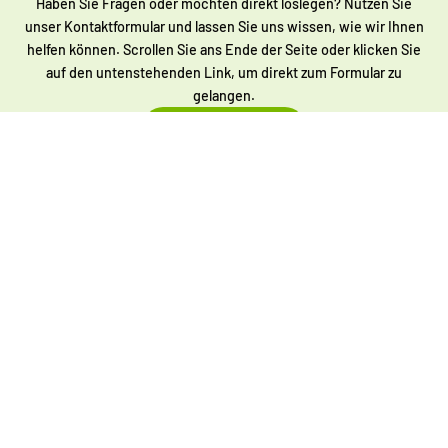
Haben Sie Fragen oder möchten direkt loslegen? Nutzen Sie
unser Kontaktformular und lassen Sie uns wissen, wie wir Ihnen
helfen können. Scrollen Sie ans Ende der Seite oder klicken Sie
auf den untenstehenden Link, um direkt zum Formular zu
gelangen.
Zum Kontaktformular
Durch die mobile
Autoaufbereitung können
wir Ihnen günstigere Preise
bieten!
Dank des innovativen Konzepts bieten wir unschlagbare Preise,
ohne Kompromisse bei der Qualität einzugehen. Dies gelingt
durch den Verzicht auf stationäre Werkstätten und die Nutzung
mobiler Teams, die direkt vor Ort arbeiten. So werden Kosten für