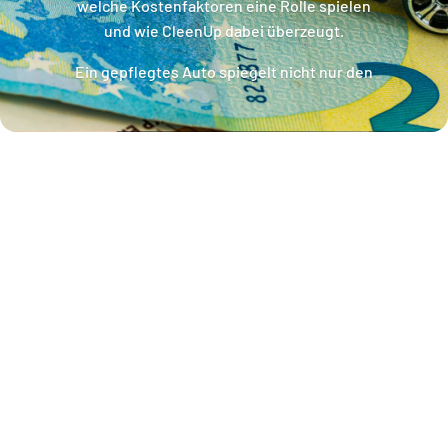
welche Kostenfaktoren eine Rolle spielen
und wie CleenUp dabei überzeugt.
Ein gepflegtes Auto spiegelt nicht nur den
Charakter seines Besitzers wider, sondern
kann auch seinen Wiederverkaufswert
signifikant steigern. Besonders in Zeiten, in
denen viele Menschen eine höhere
Sensibilität für Hygiene und Sauberkeit
entwickelt haben, gewinnt die professionelle
Autoaufbereitung zusätzlich an Bedeutung.
CleenUp setzt hier neue Maßstäbe, indem es
die Vorteile der Mobilität mit exzellenter
Dienstleistungsqualität verbindet.